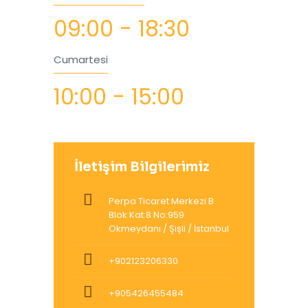
09:00 - 18:30
Cumartesi
10:00 - 15:00
İletişim Bilgilerimiz
Perpa Ticaret Merkezi B
Blok Kat:8 No:959
Okmeydanı / Şişli / İstanbul
+902123206330
+905426455484