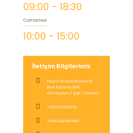
09:00 - 18:30
Cumartesi
10:00 - 15:00
İletişim Bilgilerimiz
Perpa Ticaret Merkezi B
Blok Kat:8 No:959
Okmeydanı / Şişli / İstanbul
+902123206330
+905426455484