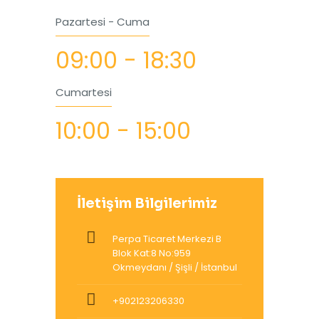
Pazartesi - Cuma
09:00 - 18:30
Cumartesi
10:00 - 15:00
İletişim Bilgilerimiz
Perpa Ticaret Merkezi B
Blok Kat:8 No:959
Okmeydanı / Şişli / İstanbul
+902123206330