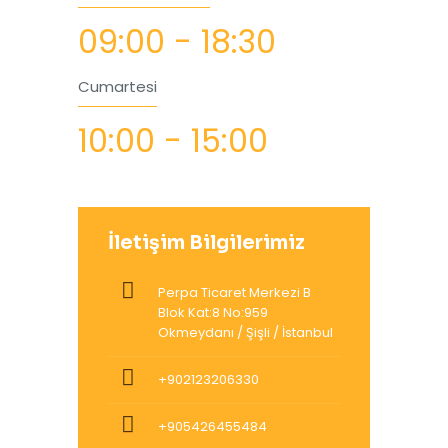
09:00 - 18:30
Cumartesi
10:00 - 15:00
İletişim Bilgilerimiz
Perpa Ticaret Merkezi B
Blok Kat:8 No:959
Okmeydanı / Şişli / İstanbul
+902123206330
+905426455484