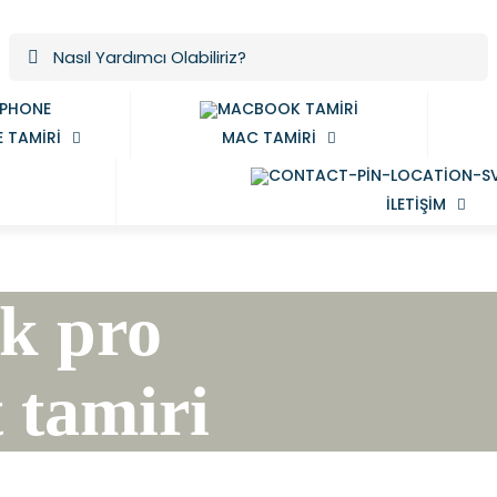
 TAMIRI
MAC TAMIRI
ILETIŞIM
k pro
 tamiri