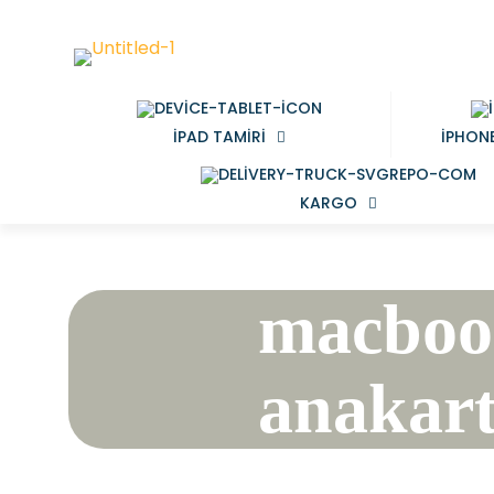
IPAD TAMIRI
IPHONE
KARGO
macboo
anakart