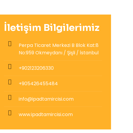
İletişim Bilgilerimiz
Perpa Ticaret Merkezi B Blok Kat:8
No:959 Okmeydanı / Şişli / İstanbul
+902123206330
+905426455484
info@ipadtamircisi.com
www.ipadtamircisi.com